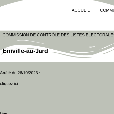
ACCUEIL
COMM
COMMISSION DE CONTRÔLE DES LISTES ELECTORALE
Einville-au-
Jard
Arrêté du 26/10/2023 :
cliquez ici
Liens