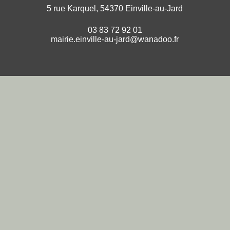
5 rue Karquel, 54370 Einville-au-Jard
03 83 72 92 01
mairie.einville-au-jard@wanadoo.fr