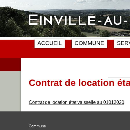
Skip
Einville-au
to
content
ACCUEIL
COMMUNE
SER
Contrat de location ét
Contrat de location état vaisselle au 01012020
Commune