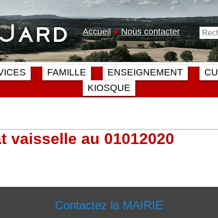
-Jard
Accueil
●
Nous contacter
VICES
FAMILLE
ENSEIGNEMENT
CU
KIOSQUE
at vaisselle au 01012020
Contactez la MAIRIE