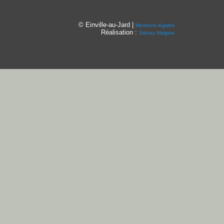
© Einville-au-Jard |
Mentions légales
Réalisation :
Sidney Malgras