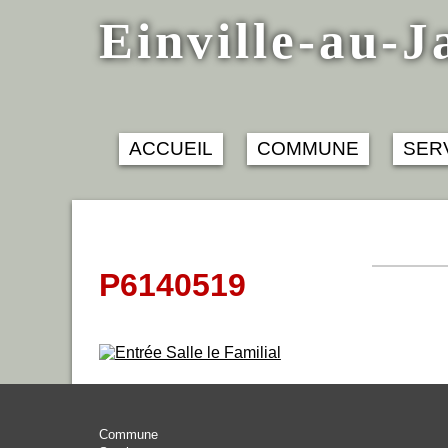
Skip
Einville-au-J
to
content
ACCUEIL
COMMUNE
SER
P6140519
Commune