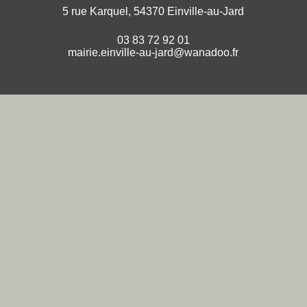
5 rue Karquel, 54370 Einville-au-Jard
03 83 72 92 01
mairie.einville-au-jard@wanadoo.fr