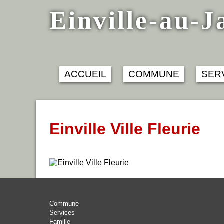
Skip
Einville-au-J
to
content
ACCUEIL
COMMUNE
SER
Einville Ville Fleurie
Commune
Services
Famille