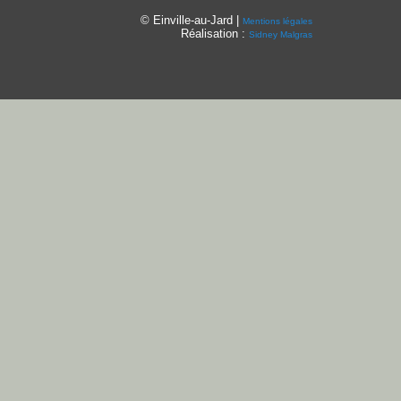
© Einville-au-Jard |
Mentions légales
Réalisation :
Sidney Malgras