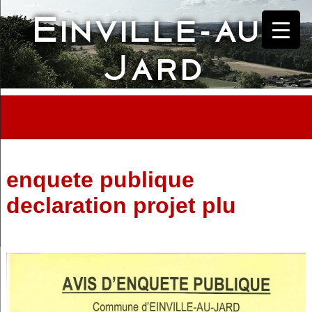
Einville-au-
Skip
to
content
Jard
enquete publique
declaration projet plu