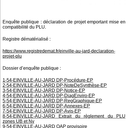
Enquête publique : déclaration de projet emportant mise en
compatibilité du PLU.
Registre dématérialisé :
https://www.registredemat.fr/einville-au-jard-declaration-
projet-plu
Dossier d’enquête publique :
1-54-EINVILLE-AU-JARD DP-Procédure-EP
2-54-EINVILLE-AU-JARD DP-NoteDeSynthèse-EP
3-54-EINVILLE-AU-JARD DP-Notice-EP
4-54-EINVILLE-AU-JARD DP-DiagEnviro-EP
5-54-EINVILLE-AU-JARD DP-RegGraphique-EP
6-54-EINVILLE-AU-JARD DP-Annexes-EP
7-54-EINVILLE-AU-JARD DP-Avis-EP
8-54-EINVILLE-AU-JARD Extrait du règlement du PLU
zones UB et Nv
9-54-EINVILLE-AU-JARD OAP provisoire