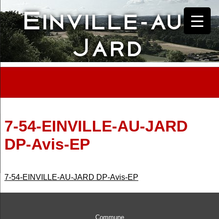
Einville-au-
Skip
to
content
Jard
7-54-EINVILLE-AU-JARD
DP-Avis-EP
7-54-EINVILLE-AU-JARD DP-Avis-EP
Commune