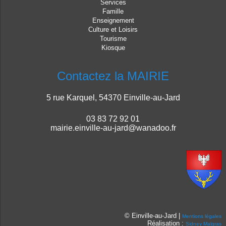
Services
Famille
Enseignement
Culture et Loisirs
Tourisme
Kiosque
Contactez la MAIRIE
5 rue Karquel, 54370 Einville-au-Jard
03 83 72 92 01
mairie.einville-au-jard@wanadoo.fr
© Einville-au-Jard |
Mentions légales
Réalisation :
Sidney Malgras