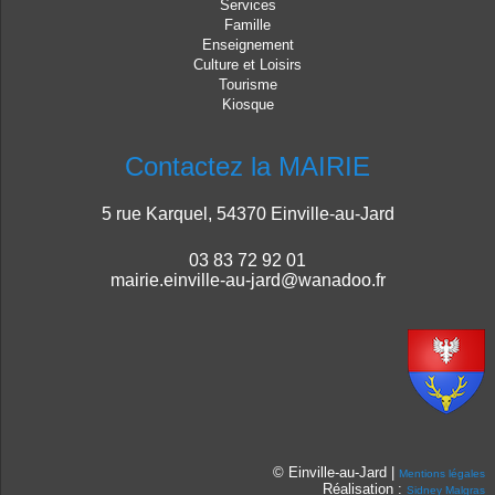
Services
Famille
Enseignement
Culture et Loisirs
Tourisme
Kiosque
Contactez la MAIRIE
5 rue Karquel, 54370 Einville-au-Jard
03 83 72 92 01
mairie.einville-au-jard@wanadoo.fr
© Einville-au-Jard |
Mentions légales
Réalisation :
Sidney Malgras