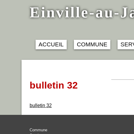
Skip
Einville-au-J
to
content
ACCUEIL
COMMUNE
SER
bulletin 32
bulletin 32
Commune