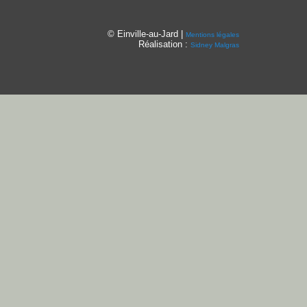
© Einville-au-Jard |
Mentions légales
Réalisation :
Sidney Malgras