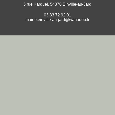
5 rue Karquel, 54370 Einville-au-Jard
03 83 72 92 01
mairie.einville-au-jard@wanadoo.fr