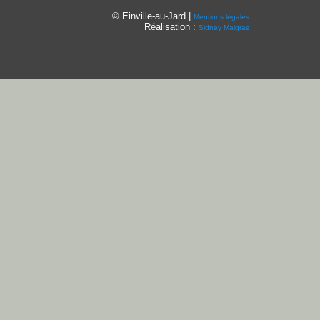
© Einville-au-Jard |
Mentions légales
Réalisation :
Sidney Malgras