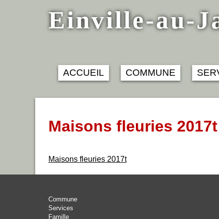
Skip
Einville-au-J
to
content
ACCUEIL
COMMUNE
SER
Maisons fleuries 2017t
Maisons fleuries 2017t
Commune
Services
Famille