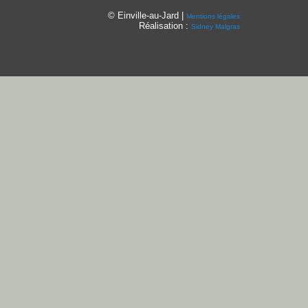
© Einville-au-Jard |
Mentions légales
Réalisation :
Sidney Malgras