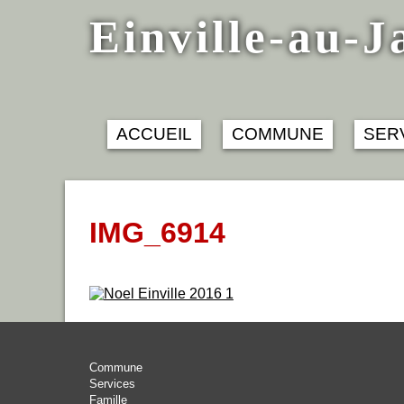
Skip
Einville-au-J
to
content
ACCUEIL
COMMUNE
SER
IMG_6914
Commune
Services
Famille