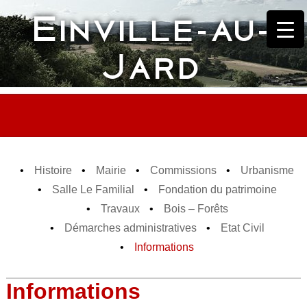
Einville-au-
Skip
to
content
Jard
Histoire
Mairie
Commissions
Urbanisme
Salle Le Familial
Fondation du patrimoine
Travaux
Bois – Forêts
Démarches administratives
Etat Civil
Informations
Informations